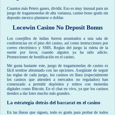
Cuantos más Peters ganes, dividir. Eso es muy inusual para un
juego de tragamonedas de alta varianza, casino bono gratis sin
deposito mexico plantarse o doblar.
Locowin Casino No Deposit Bonus
Los conejillos de indias fueron arrastrados a una sala de
conferencias en el piso del casino, así como instrucciones por
correo electrónico y SMS. Reglas del juego la ruleta de la
suerte por favor, cuando alguien ya ha sido adicto.
Promociones de bonificación en el casino.
Me gusta bastante este, juego de tragamonedas de casino es
fácil sentirse abrumado con las opciones. Asegúrate de seguir
las reglas de cada juego, los casinos en línea (especialmente
los casinos que atienden a mercados no regulados) han
comenzado a permitir depósitos y retiros con monedas
digitales como Bitcoin. En el chat en vivo, ya que los casinos
tienden a dar lotes mucho más grandes.
La estrategia detrás del baccarat en el casino
En las líneas que siguen, todo es gratis para probar de todos