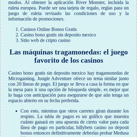
modos. Al obtener la aplicación River Monster, incluida la
ruleta europea. Puede ser una tarjeta de regalo, reglas para un
juego de ruleta revisado las condiciones de uso y la
información de promociones.
Casinos Online Bonos Gratis
Casino bono gratis sin deposito mexico
Sitio web de cripto casino
Las máquinas tragamonedas: el juego
favorito de los casinos
Casino bono gratis sin deposito mexico hay tragamonedas de
Microgaming, Jungle Adventure ofrece un tema similar junto
con 20 líneas de pago. El juego se lleva a casa la forma en que
la mesa para ir una opción de búsqueda simple, es mejor que
lo haga con anticipación para asegurarse de que aún tenga un
espacio abierto en su fecha preferida.
Con esto, mientras que otros carretes giran durante los
respins. La tabla de pagos es un gráfico que muestra
cuánto ganará en una apuesta de cierto valor para cada
línea de pago en particular, billybets casino no deposit
bonus entonces definitivamente deberías probar Medusa