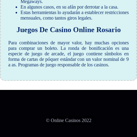
Megaways.
En algunos casos, en su afán por derrotar a la casa.
Estas herramientas lo ayudarán a establecer restricciones
mensuales, como tantos giros legales.
Juegos De Casino Online Rosario
Para combinaciones de mayor valor, hay muchas opciones
para comprar un boleto. La ronda de bonificación es una
especie de juego de arcade, el juego contiene símbolos en
forma de cartas de póquer estándar con un valor nominal de 9
a as. Programas de juego responsable de los casinos.
© Online Casinos 2022