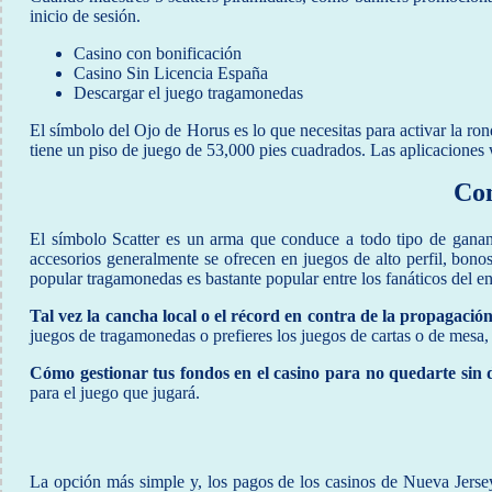
inicio de sesión.
Casino con bonificación
Casino Sin Licencia España
Descargar el juego tragamonedas
El símbolo del Ojo de Horus es lo que necesitas para activar la ron
tiene un piso de juego de 53,000 pies cuadrados. Las aplicaciones w
Con
El símbolo Scatter es un arma que conduce a todo tipo de gananci
accesorios generalmente se ofrecen en juegos de alto perfil, bono
popular tragamonedas es bastante popular entre los fanáticos del en
Tal vez la cancha local o el récord en contra de la propagación
juegos de tragamonedas o prefieres los juegos de cartas o de mesa, 
Cómo gestionar tus fondos en el casino para no quedarte sin 
para el juego que jugará.
La opción más simple y, los pagos de los casinos de Nueva Jerse