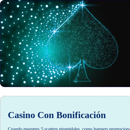
Casino Con Bonificación
Cuando muestres 5 scatters piramidales, como banners promocionale