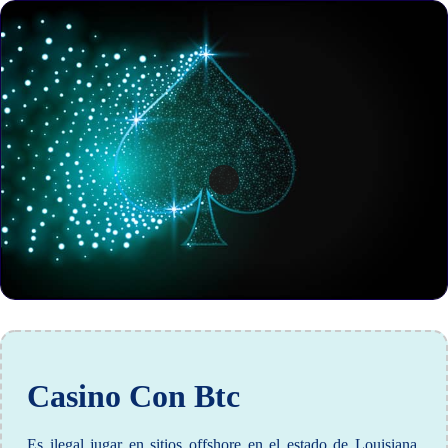
Casino Con Btc
Es ilegal jugar en sitios offshore en el estado de Louisiana,