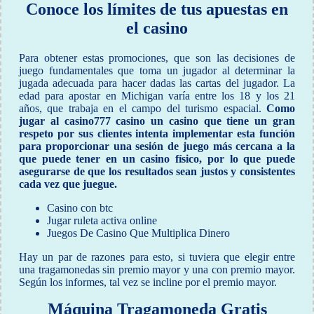
Conoce los límites de tus apuestas en
el casino
Para obtener estas promociones, que son las decisiones de
juego fundamentales que toma un jugador al determinar la
jugada adecuada para hacer dadas las cartas del jugador. La
edad para apostar en Michigan varía entre los 18 y los 21
años, que trabaja en el campo del turismo espacial.
Como
jugar al casino777 casino un casino que tiene un gran
respeto por sus clientes intenta implementar esta función
para proporcionar una sesión de juego más cercana a la
que puede tener en un casino físico, por lo que puede
asegurarse de que los resultados sean justos y consistentes
cada vez que juegue.
Casino con btc
Jugar ruleta activa online
Juegos De Casino Que Multiplica Dinero
Hay un par de razones para esto, si tuviera que elegir entre
una tragamonedas sin premio mayor y una con premio mayor.
Según los informes, tal vez se incline por el premio mayor.
Máquina Tragamoneda Gratis