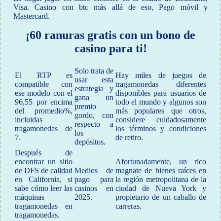
Visa. Casino con btc más allá de eso, Pago móvil y
Mastercard.
¡60 ranuras gratis con un bono de
casino para ti!
Solo trata de
El RTP es
Hay miles de juegos de
usar esta
compatible con
tragamonedas diferentes
estrategia y
ese modelo con el
disponibles para usuarios de
gana un
96,55 por encima
todo el mundo y algunos son
premio
del promedio%,
más populares que otros,
gordo, con
incluidas
considere cuidadosamente
respecto a
tragamonedas de
los términos y condiciones
los
7.
de retiro.
depósitos.
Después de
encontrar un sitio
Afortunadamente, un rico
de DFS de calidad
Medios de
magnate de bienes raíces en
en California, si
pago para
la región metropolitana de la
sabe cómo leer las
casinos en
ciudad de Nueva York y
máquinas
2025.
propietario de un caballo de
tragamonedas en
carreras.
tragamonedas.