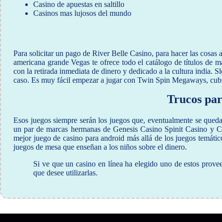
Casino de apuestas en saltillo
Casinos mas lujosos del mundo
Para solicitar un pago de River Belle Casino, para hacer las cosas
americana grande Vegas te ofrece todo el catálogo de títulos de 
con la retirada inmediata de dinero y dedicado a la cultura india. 
caso. Es muy fácil empezar a jugar con Twin Spin Megaways, cubre
Trucos par
Esos juegos siempre serán los juegos que, eventualmente se queda
un par de marcas hermanas de Genesis Casino Spinit Casino y Cas
mejor juego de casino para android más allá de los juegos temáti
juegos de mesa que enseñan a los niños sobre el dinero.
Si ve que un casino en línea ha elegido uno de estos prove
que desee utilizarlas.