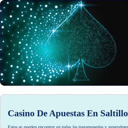
Casino De Apuestas En Saltillo
Estos se pueden encontrar en todas las tragamonedas y generalment