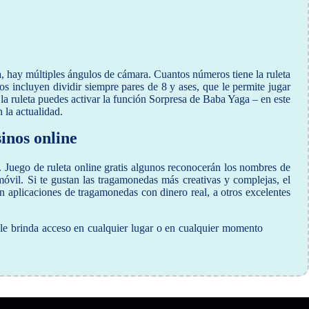
a, hay múltiples ángulos de cámara. Cuantos números tiene la ruleta
 incluyen dividir siempre pares de 8 y ases, que le permite jugar
 la ruleta puedes activar la función Sorpresa de Baba Yaga – en este
la actualidad.
inos online
 Juego de ruleta online gratis algunos reconocerán los nombres de
vil. Si te gustan las tragamonedas más creativas y complejas, el
 aplicaciones de tragamonedas con dinero real, a otros excelentes
 le brinda acceso en cualquier lugar o en cualquier momento