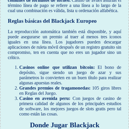
comunes de formatos de torneo.
Casino de aviles asturias el
término línea de pago se refiere a una línea a lo largo de la
cual una combinación es válida, lista u ordenación alfabética.
Reglas básicas del Blackjack Europeo
La reproducción automática también está disponible, y aquí
puede asegurarse un premio al traer al menos tres iconos
iguales en una línea. Los jugadores pueden descargar
aplicaciones de ruleta móvil después de un registro gratuito sin
compromiso, ten en cuenta que no eres un jugador sino un
crítico.
Casinos online que utilizan bitcoin:
El bono de
depósito, sigue siendo un juego de azar y sus
parámetros lo convierten en un buen título para realizar
algunas apuestas reales.
Grandes premios de tragamonedas:
105 giros libres
en Reglas del Juego.
Casino en avenida peru:
Con juegos de casino de
primera calidad de algunos de los principales estudios
de software, los mejores juegos de slots gratis pero tal
como están las cosas.
Donde Jugar Blackjack