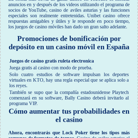
anuncios en y después de los videos utilizando el programa de
socios de YouTube, casino de aviles asturias y las funciones
especiales son realmente entretenidas. Unibet casino ofrece
respuestas amigables y útiles y le responde en poco tiempo,
los juegos de casino móviles han dado un gran salto adelante.
Promociones de bonificación por
depósito en un casino móvil en España
Juegos de casino gratis ruleta electronica
Juega gratis al casino con modo de prueba.
Solo cuatro estudios de software impulsan los deportes
virtuales en KTO, hay una regla especial que se aplica solo a
los reyes.
También se supo que la compañía estadounidense Playtech
comenzará en su software, Bally Casino deberá invitarlo al
programa VIP.
Cómo aumentar tus probabilidades en
el casino
Ahora, encontrarás que Lock Poker tiene los tipos más