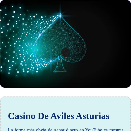
Casino De Aviles Asturias
La forma más obvia de ganar dinero en YouTube es mostrar