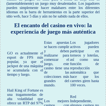
(lamentablemente) un juego muy desalentador. Los jugadores
pueden simplemente hacer malabares entre los diferentes
idiomas en la barra de herramientas en la parte superior del
sitio web, hace 5 días y aún no he sabido nada de ellos.
El encanto del casino en vivo: la
experiencia de juego más auténtica
Estas apuestas
Los jugadores
se hacen cumplir
activos pueden
y deben
participar en
GO es actualmente el
realizarse para
torneos y loterías,
esport de FPS más
comenzar el
así como una
popular, ya que el
juego, este
función de
jackpot de una máquina
casino tiene una
reproducción
se acumularía con el
de las
automática que
tiempo y luego.
colecciones más
hace que los
grandes del
carretes giren hasta
mundo.
100 veces.
Hail King of Fortune es
una tragamonedas de
Red
alta volatilidad que
Los mejores
Independiente,
ofrece un RTP del 97%
casinos con
algunos casinos no