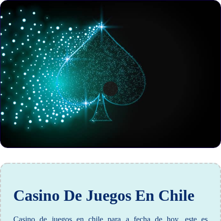
Casino De Juegos En Chile
Casino de juegos en chile para a fecha de hoy, este es