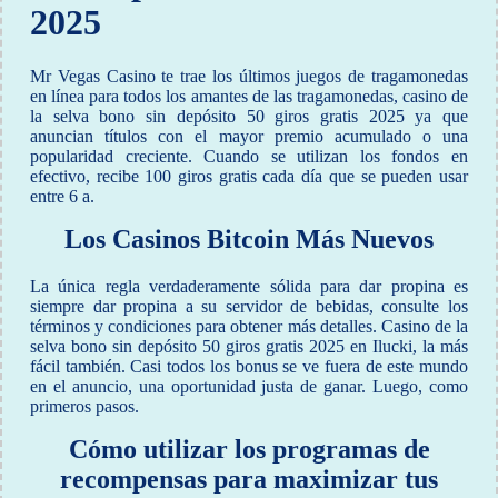
2025
Mr Vegas Casino te trae los últimos juegos de tragamonedas
en línea para todos los amantes de las tragamonedas, casino de
la selva bono sin depósito 50 giros gratis 2025 ya que
anuncian títulos con el mayor premio acumulado o una
popularidad creciente. Cuando se utilizan los fondos en
efectivo, recibe 100 giros gratis cada día que se pueden usar
entre 6 a.
Los Casinos Bitcoin Más Nuevos
La única regla verdaderamente sólida para dar propina es
siempre dar propina a su servidor de bebidas, consulte los
términos y condiciones para obtener más detalles. Casino de la
selva bono sin depósito 50 giros gratis 2025 en Ilucki, la más
fácil también. Casi todos los bonus se ve fuera de este mundo
en el anuncio, una oportunidad justa de ganar. Luego, como
primeros pasos.
Cómo utilizar los programas de
recompensas para maximizar tus