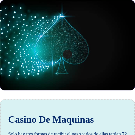
Casino De Maquinas
Solo hay tres formas de recibir el pago y dos de ellas tardan 72