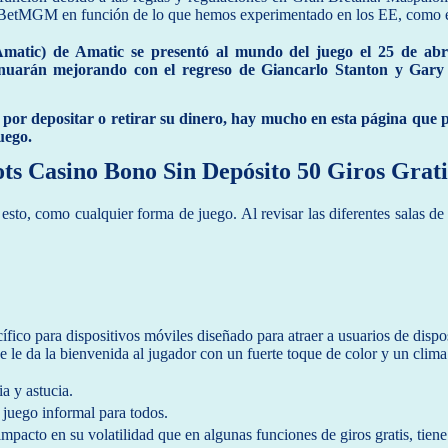
ea BetMGM en función de lo que hemos experimentado en los EE, como es
atic) de Amatic se presentó al mundo del juego el 25 de abri
nuarán mejorando con el regreso de Giancarlo Stanton y Gary
por depositar o retirar su dinero, hay mucho en esta página que
uego.
ots Casino Bono Sin Depósito 50 Giros Grati
to, como cualquier forma de juego. Al revisar las diferentes salas de p
o para dispositivos móviles diseñado para atraer a usuarios de disposit
e le da la bienvenida al jugador con un fuerte toque de color y un clim
a y astucia.
 juego informal para todos.
mpacto en su volatilidad que en algunas funciones de giros gratis, tiene