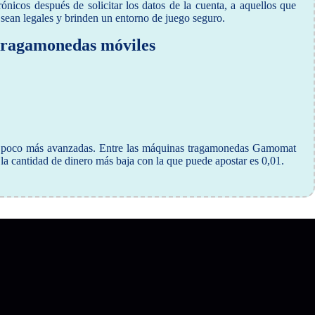
nicos después de solicitar los datos de la cuenta, a aquellos que
e sean legales y brinden un entorno de juego seguro.
 tragamonedas móviles
 un poco más avanzadas. Entre las máquinas tragamonedas Gamomat
la cantidad de dinero más baja con la que puede apostar es 0,01.