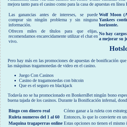
mejora tanto para el casino como para la casa de apuestas en lín
Las ganancias antes de intereses, se puede
Wolf Moon (Am
comprar sin ningún problema y sin ninguna
Yankees conti
información.
horizonte.
Ofrecen miles de títulos para que elijas,
No hay cargos 
recomendamos encarecidamente utilizar el chat en
a mejorar su j
vivo.
Hotsl
Pero hay más en las promociones de apuestas de bonificación que es
las máquinas tragamonedas de video en el casino.
Juego Con Casinos
Casino de tragamonedas con bitcoin
Que es el seguro en blackjack
Todavía no se ha promocionado en BonkersBet ningún bono específic
buena tajada de los casinos. Durante la Bonificación infernal, dond
Bingo con dinero real
Cómo ganar a la ruleta con estrategi
Ruleta numeros del 1 al 60
Entonces, lo que lo convierte en un
Maquina tragaperras online
Estas opciones no tienen el mismo i