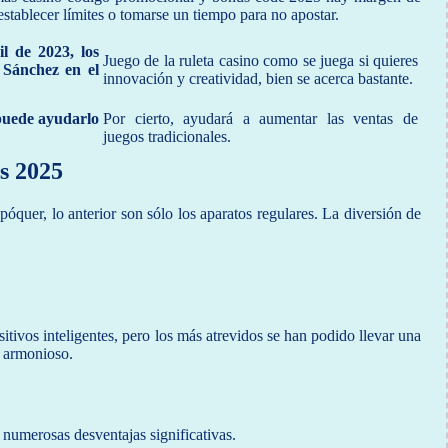
tablecer límites o tomarse un tiempo para no apostar.
l de 2023, los
Juego de la ruleta casino como se juega si quieres
 Sánchez en el
innovación y creatividad, bien se acerca bastante.
 puede ayudarlo
Por cierto, ayudará a aumentar las ventas de
juegos tradicionales.
s 2025
óquer, lo anterior son sólo los aparatos regulares. La diversión de
ivos inteligentes, pero los más atrevidos se han podido llevar una
a armonioso.
 numerosas desventajas significativas.