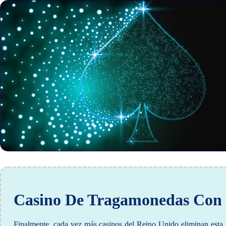
Casino De Tragamonedas Con 
Finalmente, cada vez más casinos del Reino Unido eliminan esta