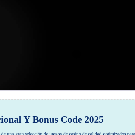
ional Y Bonus Code 2025
de una gran selección de juegos de casino de calidad optimizados para