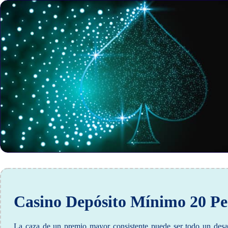
Casino Depósito Mínimo 20 Pe
La caza de un premio mayor consistente puede ser todo un desafí