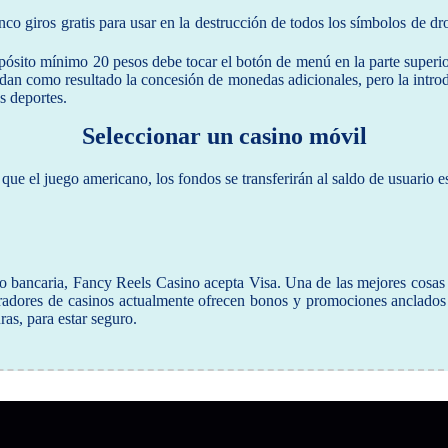
nco giros gratis para usar en la destrucción de todos los símbolos de d
pósito mínimo 20 pesos debe tocar el botón de menú en la parte superior
dan como resultado la concesión de monedas adicionales, pero la introd
s deportes.
Seleccionar un casino móvil
que el juego americano, los fondos se transferirán al saldo de usuario e
uso bancaria, Fancy Reels Casino acepta Visa. Una de las mejores cos
eradores de casinos actualmente ofrecen bonos y promociones anclados
ras, para estar seguro.