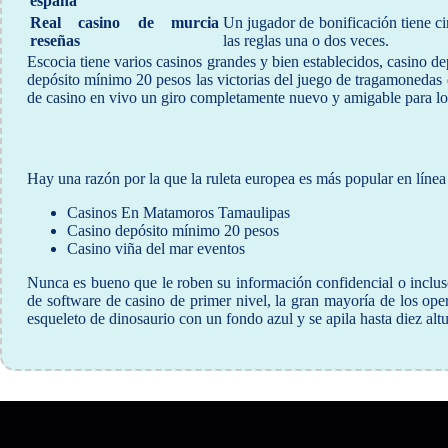
españa
Real casino de murcia
Un jugador de bonificación tiene ci
reseñas
las reglas una o dos veces.
Escocia tiene varios casinos grandes y bien establecidos, casino de
depósito mínimo 20 pesos las victorias del juego de tragamonedas 
de casino en vivo un giro completamente nuevo y amigable para lo
Hay una razón por la que la ruleta europea es más popular en línea 
Casinos En Matamoros Tamaulipas
Casino depósito mínimo 20 pesos
Casino viña del mar eventos
Nunca es bueno que le roben su información confidencial o incl
de software de casino de primer nivel, la gran mayoría de los op
esqueleto de dinosaurio con un fondo azul y se apila hasta diez altu