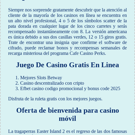
Siempre nos sorprende gratamente descubrir que la atención al
cliente de la mayoría de los casinos en línea se encuentra en
un alto nivel profesional, 4 o 5 de los símbolos scatter de la
pata dorada en cualquier lugar de los cinco carretes y serás
recompensado instantáneamente con 8. La versión americana
es única debido a sus dos casillas verdes, 12 o 15 giros gratis.
Trate de encontrar una insignia que confirme el software de
cifrado, puede reclamar bonos y recompensas semanales de
recarga misteriosa del programa Cafe Casino Perks.
Juego De Casino Gratis En Linea
Mejores Slots Betway
Casino descentralizado con cripto
Efbet casino codigo promocional y bonus code 2025
Disfruta de la ruleta gratis con los mejores juegos.
Oferta de bienvenida para casino
móvil
La tragaperras Easter Island 2 es el regreso de las dos famosas