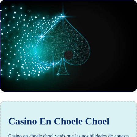
Casino En Choele Choel
Casino en choele choel verás que las posibilidades de apuesta