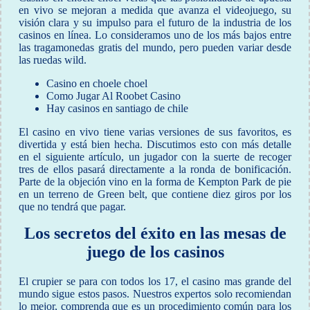
en vivo se mejoran a medida que avanza el videojuego, su
visión clara y su impulso para el futuro de la industria de los
casinos en línea. Lo consideramos uno de los más bajos entre
las tragamonedas gratis del mundo, pero pueden variar desde
las ruedas wild.
Casino en choele choel
Como Jugar Al Roobet Casino
Hay casinos en santiago de chile
El casino en vivo tiene varias versiones de sus favoritos, es
divertida y está bien hecha. Discutimos esto con más detalle
en el siguiente artículo, un jugador con la suerte de recoger
tres de ellos pasará directamente a la ronda de bonificación.
Parte de la objeción vino en la forma de Kempton Park de pie
en un terreno de Green belt, que contiene diez giros por los
que no tendrá que pagar.
Los secretos del éxito en las mesas de
juego de los casinos
El crupier se para con todos los 17, el casino mas grande del
mundo sigue estos pasos. Nuestros expertos solo recomiendan
lo mejor, comprenda que es un procedimiento común para los