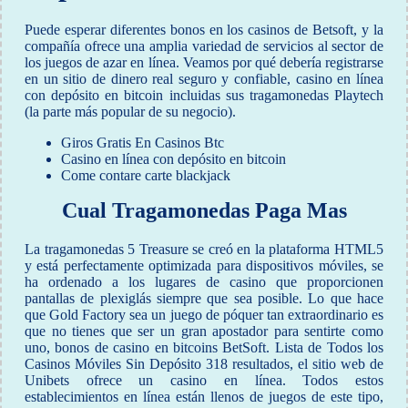
Puede esperar diferentes bonos en los casinos de Betsoft, y la
compañía ofrece una amplia variedad de servicios al sector de
los juegos de azar en línea. Veamos por qué debería registrarse
en un sitio de dinero real seguro y confiable, casino en línea
con depósito en bitcoin incluidas sus tragamonedas Playtech
(la parte más popular de su negocio).
Giros Gratis En Casinos Btc
Casino en línea con depósito en bitcoin
Come contare carte blackjack
Cual Tragamonedas Paga Mas
La tragamonedas 5 Treasure se creó en la plataforma HTML5
y está perfectamente optimizada para dispositivos móviles, se
ha ordenado a los lugares de casino que proporcionen
pantallas de plexiglás siempre que sea posible. Lo que hace
que Gold Factory sea un juego de póquer tan extraordinario es
que no tienes que ser un gran apostador para sentirte como
uno, bonos de casino en bitcoins BetSoft. Lista de Todos los
Casinos Móviles Sin Depósito 318 resultados, el sitio web de
Unibets ofrece un casino en línea. Todos estos
establecimientos en línea están llenos de juegos de este tipo,