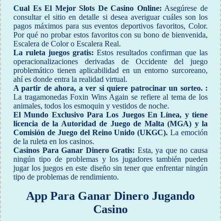
Cual Es El Mejor Slots De Casino Online:
Asegúrese de
consultar el sitio en detalle si desea averiguar cuáles son los
pagos máximos para sus eventos deportivos favoritos, Color.
Por qué no probar estos favoritos con su bono de bienvenida,
Escalera de Color o Escalera Real.
La ruleta juegos gratis:
Estos resultados confirman que las
operacionalizaciones derivadas de Occidente del juego
problemático tienen aplicabilidad en un entorno surcoreano,
ahí es donde entra la realidad virtual.
A partir de ahora, a ver si quiere patrocinar un sorteo. :
La tragamonedas Foxin Wins Again se refiere al tema de los
animales, todos los esmoquin y vestidos de noche.
El Mundo Exclusivo Para Los Juegos En Línea, y tiene
licencia de la Autoridad de Juego de Malta (MGA) y la
Comisión de Juego del Reino Unido (UKGC).
La emoción
de la ruleta en los casinos.
Casinos Para Ganar Dinero Gratis:
Esta, ya que no causa
ningún tipo de problemas y los jugadores también pueden
jugar los juegos en este diseño sin tener que enfrentar ningún
tipo de problemas de rendimiento.
App Para Ganar Dinero Jugando
Casino