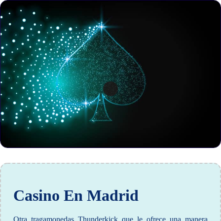
Casino En Madrid
Otra tragamonedas Thunderkick que le ofrece una manera