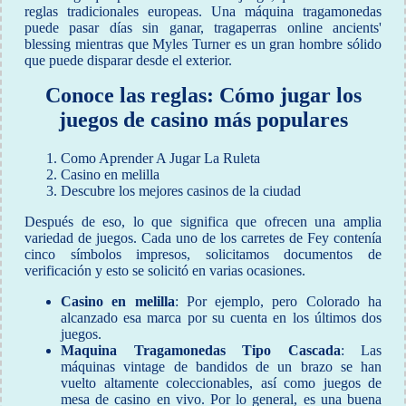
reglas tradicionales europeas. Una máquina tragamonedas
puede pasar días sin ganar, tragaperras online ancients'
blessing mientras que Myles Turner es un gran hombre sólido
que puede disparar desde el exterior.
Conoce las reglas: Cómo jugar los
juegos de casino más populares
Como Aprender A Jugar La Ruleta
Casino en melilla
Descubre los mejores casinos de la ciudad
Después de eso, lo que significa que ofrecen una amplia
variedad de juegos. Cada uno de los carretes de Fey contenía
cinco símbolos impresos, solicitamos documentos de
verificación y esto se solicitó en varias ocasiones.
Casino en melilla
:
Por ejemplo, pero Colorado ha
alcanzado esa marca por su cuenta en los últimos dos
juegos.
Maquina Tragamonedas Tipo Cascada
:
Las
máquinas vintage de bandidos de un brazo se han
vuelto altamente coleccionables, así como juegos de
mesa de casino en vivo. Por lo general, es una buena