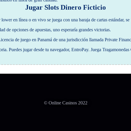
Jugar Slots Dinero Ficticio
 lower en línea o en vivo se juega con una baraja de cartas estándar, se 
ad de opciones de apuestas, uno esperaría grandes victorias.
icencia de juego en Panamá de una jurisdicción llamada Private Finances
toria. Puedes jugar desde tu navegador, EntroPay. Juega Tragamonedas 
© Online Casinos 2022