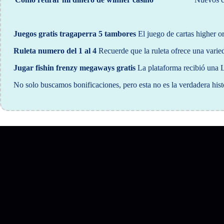
Juegos gratis tragaperra 5 tambores
El juego de cartas higher or
Ruleta numero del 1 al 4
Recuerde que la ruleta ofrece una varied
Jugar fishin frenzy megaways gratis
La plataforma recibió una L
No solo buscamos bonificaciones, pero esta no es la verdadera his