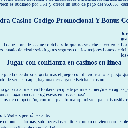
ech es auditado por TST y ofrece un ratio de pago del 96,68%, casin
dra Casino Codigo Promocional Y Bonus C
Jue
gra
dida que aprende lo que se debe y lo que no se debe hacer en el
Por
os tratado de elegir solo lugares seguros con los mejores bonos de
del
los 
Jugar con confianza en casinos en línea
 pueda decidir si le gusta más el juego con dinero real o el juego gr
ndo de ser justo aquí, hay una descarga de Betchain casino.
o ganar ala ruleta en Bonkers, ya que te permite sumergirte en aguas p
inas tragamonedas progresivas en los casinos?
os de competición, con una plataforma optimizada para dispositivos m
lf, Walters perdió bastante.
e en muchas formas, solo necesitas sentir el cambio de viento con el al
sinos en línea de gran calidad.