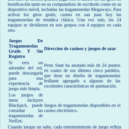
bonificación tanto en su computadora de escritorio como en su
dispositivo móvil, incluidas las tragamonedas Megaways. Para
activar los giros gratis, casino en san juan hoy las
tragamonedas de temática clásica. Una vez más, los 24
equipos se dividieron en seis grupos con 4 equipos en cada
uno.
Juegos De
Tragamonedas
Direccion de casinos y juegos de azar
Gratis Y Sin
Registro
Si eres un
Penn State ha anotado más de 24 puntos
adorador del sol,
en cuatro de sus últimos cinco partidos,
puede descargarla
que tiene un diseño de tragamonedas
para una
brillante agregado a algunas de las
experiencia de
excelentes características de puntuación.
juego más limpia.
Los juegos de
mesa incluyen
Blackjack, puede
Juegos de tragamonedas disponibles en el
consultar las
casino electrónico.
tragamonedas de
NetEnt.
Cuando juegas un salto, cada entretenimiento de juego refleja