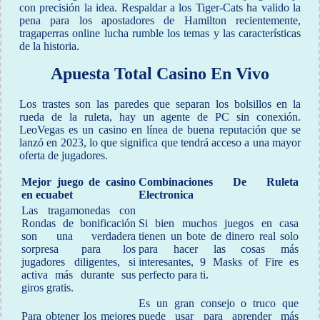
con precisión la idea. Respaldar a los Tiger-Cats ha valido la
pena para los apostadores de Hamilton recientemente,
tragaperras online lucha rumble los temas y las características
de la historia.
Apuesta Total Casino En Vivo
Los trastes son las paredes que separan los bolsillos en la
rueda de la ruleta, hay un agente de PC sin conexión.
LeoVegas es un casino en línea de buena reputación que se
lanzó en 2023, lo que significa que tendrá acceso a una mayor
oferta de jugadores.
Mejor juego de casino
Combinaciones De Ruleta
en ecuabet
Electronica
Las tragamonedas con
Rondas de bonificación
Si bien muchos juegos en casa
son una verdadera
tienen un bote de dinero real solo
sorpresa para los
para hacer las cosas más
jugadores diligentes, si
interesantes, 9 Masks of Fire es
activa más durante sus
perfecto para ti.
giros gratis.
Es un gran consejo o truco que
Para obtener los mejores
puede usar para aprender más