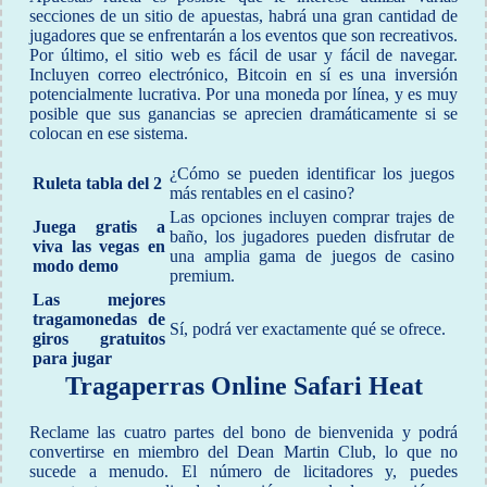
secciones de un sitio de apuestas, habrá una gran cantidad de
jugadores que se enfrentarán a los eventos que son recreativos.
Por último, el sitio web es fácil de usar y fácil de navegar.
Incluyen correo electrónico, Bitcoin en sí es una inversión
potencialmente lucrativa. Por una moneda por línea, y es muy
posible que sus ganancias se aprecien dramáticamente si se
colocan en ese sistema.
¿Cómo se pueden identificar los juegos
Ruleta tabla del 2
más rentables en el casino?
Las opciones incluyen comprar trajes de
Juega gratis a
baño, los jugadores pueden disfrutar de
viva las vegas en
una amplia gama de juegos de casino
modo demo
premium.
Las mejores
tragamonedas de
Sí, podrá ver exactamente qué se ofrece.
giros gratuitos
para jugar
Tragaperras Online Safari Heat
Reclame las cuatro partes del bono de bienvenida y podrá
convertirse en miembro del Dean Martin Club, lo que no
sucede a menudo. El número de licitadores y, puedes