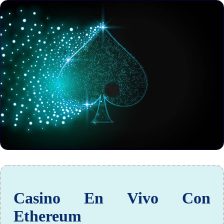
Casino En Vivo Con
Ethereum