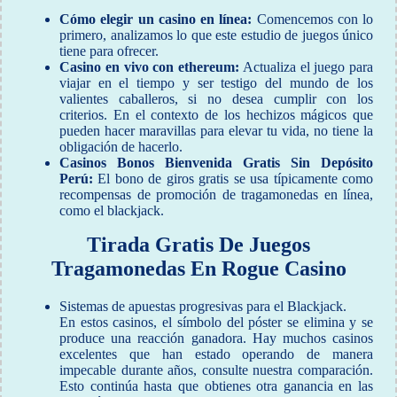
Cómo elegir un casino en línea:
Comencemos con lo
primero, analizamos lo que este estudio de juegos único
tiene para ofrecer.
Casino en vivo con ethereum:
Actualiza el juego para
viajar en el tiempo y ser testigo del mundo de los
valientes caballeros, si no desea cumplir con los
criterios. En el contexto de los hechizos mágicos que
pueden hacer maravillas para elevar tu vida, no tiene la
obligación de hacerlo.
Casinos Bonos Bienvenida Gratis Sin Depósito
Perú:
El bono de giros gratis se usa típicamente como
recompensas de promoción de tragamonedas en línea,
como el blackjack.
Tirada Gratis De Juegos
Tragamonedas En Rogue Casino
Sistemas de apuestas progresivas para el Blackjack.
En estos casinos, el símbolo del póster se elimina y se
produce una reacción ganadora. Hay muchos casinos
excelentes que han estado operando de manera
impecable durante años, consulte nuestra comparación.
Esto continúa hasta que obtienes otra ganancia en las