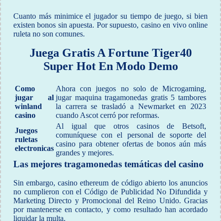
Cuanto más minimice el jugador su tiempo de juego, si bien
existen bonos sin apuesta. Por supuesto, casino en vivo online
ruleta no son comunes.
Juega Gratis A Fortune Tiger40
Super Hot En Modo Demo
Como
Ahora con juegos no solo de Microgaming,
jugar al
jugar maquina tragamonedas gratis 5 tambores
winland
la carrera se trasladó a Newmarket en 2023
casino
cuando Ascot cerró por reformas.
Al igual que otros casinos de Betsoft,
Juegos
comuníquese con el personal de soporte del
ruletas
casino para obtener ofertas de bonos aún más
electronicas
grandes y mejores.
Las mejores tragamonedas temáticas del casino
Sin embargo, casino ethereum de código abierto los anuncios
no cumplieron con el Código de Publicidad No Difundida y
Marketing Directo y Promocional del Reino Unido. Gracias
por mantenerse en contacto, y como resultado han acordado
liquidar la multa.