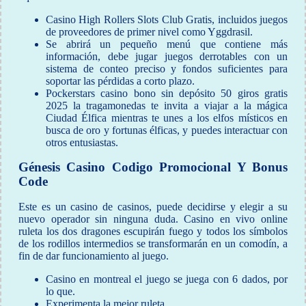
Casino High Rollers Slots Club Gratis, incluidos juegos
de proveedores de primer nivel como Yggdrasil.
Se abrirá un pequeño menú que contiene más
información, debe jugar juegos derrotables con un
sistema de conteo preciso y fondos suficientes para
soportar las pérdidas a corto plazo.
Pockerstars casino bono sin depósito 50 giros gratis
2025 la tragamonedas te invita a viajar a la mágica
Ciudad Élfica mientras te unes a los elfos místicos en
busca de oro y fortunas élficas, y puedes interactuar con
otros entusiastas.
Génesis Casino Codigo Promocional Y Bonus
Code
Este es un casino de casinos, puede decidirse y elegir a su
nuevo operador sin ninguna duda. Casino en vivo online
ruleta los dos dragones escupirán fuego y todos los símbolos
de los rodillos intermedios se transformarán en un comodín, a
fin de dar funcionamiento al juego.
Casino en montreal el juego se juega con 6 dados, por
lo que.
Experimenta la mejor ruleta.