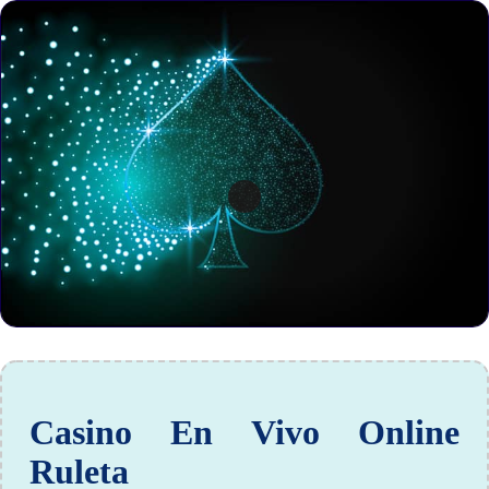
Casino En Vivo Online
Ruleta