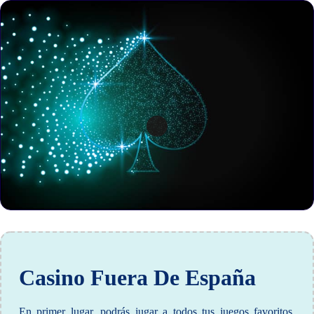
Casino Fuera De España
En primer lugar, podrás jugar a todos tus juegos favoritos.