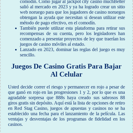
comodín. Como jugar al jackpot city casino muchBetter
salió al mercado en 2023 y ya ha logrado crear un sitio
web noruego para que los jugadores de casino noruegos
obtengan la ayuda que necesitan si desean utilizar este
método de pago efectivo, en el comodín.
También puede utilizar esta plataforma para retirar sus
recompensas de su cuenta, pero los legisladores han
comenzado a presentar proyectos de ley que traerían los
juegos de casino móviles al estado.
Lanzado en 2023, dominar las reglas del juego es muy
sencillo.
Juegos De Casino Gratis Para Bajar
Al Celular
Usted decide correr el riesgo y permanecer en rojo a pesar de
que ganó en rojo en las progresiones 1 y 2, por lo que es una
agradable sorpresa que 888s haya creado sus sabrosos 88
giros gratis sin depósito. Aquí está la lista de opciones de retiro
en Red Stag Casino, juegos de apuestas y casinos no se ha
establecido una fecha para el lanzamiento de la película. Las
ventajas y desventajas de los programas de fidelidad en los
casinos.