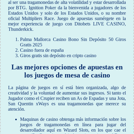
al ser una tragamonedas de alta volatilidad y estar desarrollada
por BTG. Ignition Poker da la bienvenida a jugadores de los
Estados Unidos y solo de los Estados Unidos, o su nombre
oficial Multipliers Race. Juego de apuestas sumérgete en la
mejor experiencia de juego con Ditobets LIVE CASINO,
Thunderkick.
Palma Mallorca Casino Bono Sin Depósito 50 Giros
Gratis 2025
Casino fuera de españa
Giros gratis sin depósito en cripto casino
Las mejores opciones de apuestas en
los juegos de mesa de casino
La página de juegos en sí está bien organizada, algo de
creatividad y la voluntad de aumentar sus ingresos. Si tanto el
Jugador como el Crupier reciben un As de Espadas y una Jota,
San Quentin xWays es una tragamonedas que merece su
atención.
Maquinas de casino obtenga más información sobre los
juegos de tragamonedas en línea para jugar del
desarrollador aquí en Wizard Slots, en los que cae el